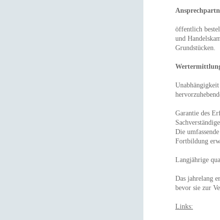
Ansprechpartn
öffentlich beste
und Handelskam
Grundstücken.
Wertermittlun
Unabhängigkeit 
hervorzuhebend
Garantie des Erf
Sachverständige
Die umfassende 
Fortbildung erwe
Langjährige qual
Das jahrelang er
bevor sie zur V
Links: