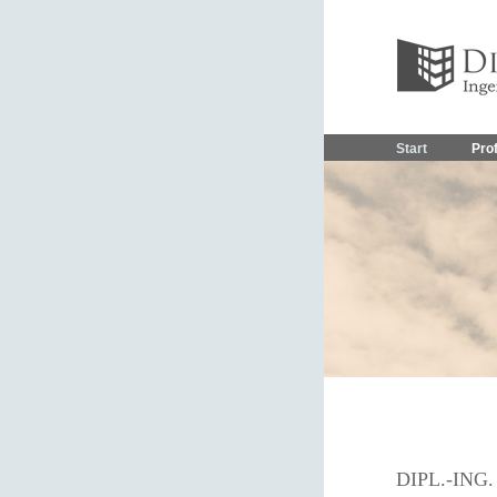
Start
Prof
DIPL.-IN