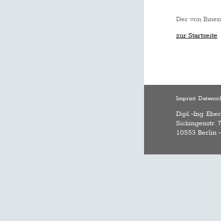
Der von Ihnen
zur Startseite
Imprint
Datensc
Dipl.-Ing. Ebe
Sickingenstr. 
10553 Berlin 