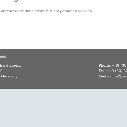
 angeforderte Inhalt konnte nicht gefunden werden.
hutz
rhard Stoehr
Phone: +49 (30
70
Fax: +49 (30) 3
- Germany
Mail: office@sv